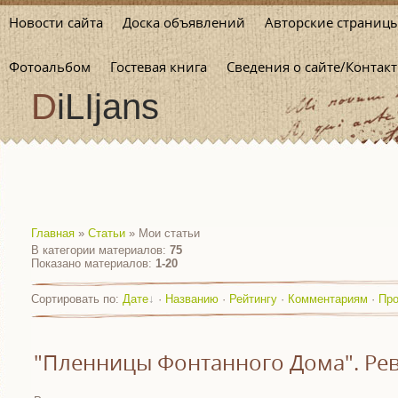
Новости сайта
Доска объявлений
Авторские страниц
Фотоальбом
Гостевая книга
Сведения о сайте/Контакт
DiLIjans
Главная
»
Статьи
» Мои статьи
В категории материалов
:
75
Показано материалов
:
1-20
Сортировать по
:
Дате
·
Названию
·
Рейтингу
·
Комментариям
·
Пр
"Пленницы Фонтанного Дома". Ре