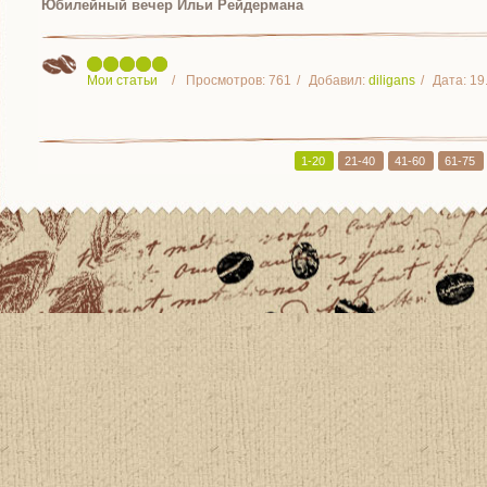
Юбилейный вечер Ильи Рейдермана
Мои статьи
Просмотров:
761
Добавил:
diligans
Дата:
19
1-20
21-40
41-60
61-75