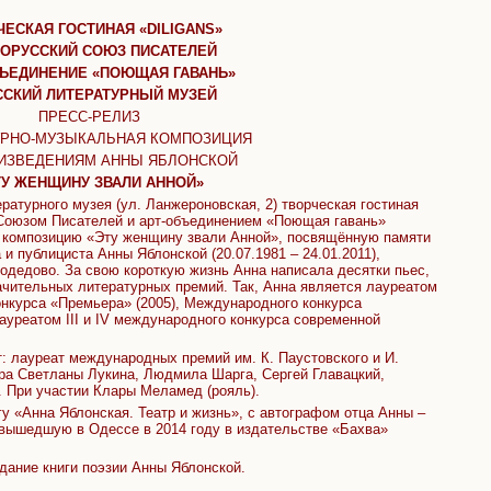
ЧЕСКАЯ ГОСТИНАЯ «
DILIGANS
»
ОРУССКИЙ СОЮЗ ПИСАТЕЛЕЙ
ЪЕДИНЕНИЕ «ПОЮЩАЯ ГАВАНЬ»
СКИЙ ЛИТЕРАТУРНЫЙ МУЗЕЙ
ПРЕСС-РЕЛИЗ
УРНО-МУЗЫКАЛЬНАЯ КОМПОЗИЦИЯ
ИЗВЕДЕНИЯМ АННЫ ЯБЛОНСКОЙ
ТУ ЖЕНЩИНУ ЗВАЛИ АННОЙ»
ратурного музея (ул. Ланжероновская, 2) творческая гостиная
 Союзом Писателей и арт-объединением «Поющая гавань»
 композицию «Эту женщину звали Анной», посвящённую памяти
 и публициста Анны Яблонской (20.07.1981 – 24.01.2011),
модедово. За свою короткую жизнь Анна написала десятки пьес,
ачительных литературных премий. Так, Анна является лауреатом
нкурса «Премьера» (2005), Международного конкурса
лауреатом III и IV международного конкурса современной
т: лауреат международных премий им. К. Паустовского и И.
ра Светланы Лукина, Людмила Шарга, Сергей Главацкий,
 При участии Клары Меламед (рояль).
у «Анна Яблонская. Театр и жизнь», с автографом отца Анны –
 вышедшую в Одессе в 2014 году в издательстве «Бахва»
дание книги поэзии Анны Яблонской.