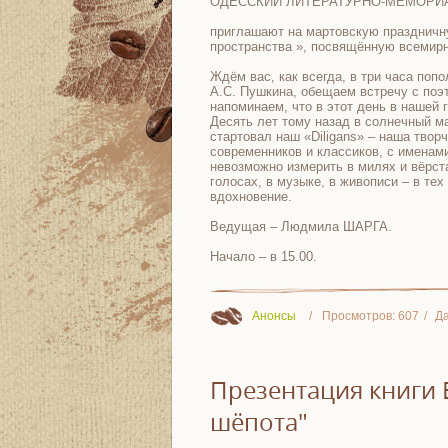
ОДЕССКИЙ ЛИТЕРАТУРНО-МЕМОРИ
приглашают на мартовскую праздничну
пространства », посвящённую всемирн
Ждём вас, как всегда, в три часа поп
А.С. Пушкина, обещаем встречу с поэт
напоминаем, что в этот день в нашей 
Десять лет тому назад в солнечный ма
стартовал наш «Diligans» – наша твор
современников и классиков, с именам
невозможно измерить в милях и вёрста
голосах, в музыке, в живописи – в те
вдохновение.
Ведущая – Людмила ШАРГА.
Начало – в 15.00.
Анонсы
Просмотров:
607
Да
Презентация книги 
шёпота"