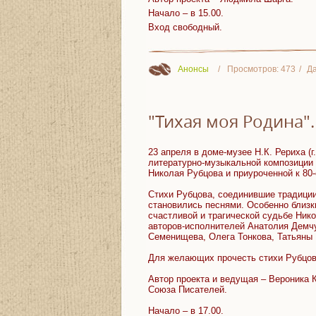
Начало – в 15.00.
Вход свободный.
Анонсы
Просмотров:
473
Да
"Тихая моя Родина"
23 апреля в доме-музее Н.К. Рериха (
литературно-музыкальной композиции 
Николая Рубцова и приуроченной к 80-
Стихи Рубцова, соединившие традиции
становились песнями. Особенно близк
счастливой и трагической судьбе Ник
авторов-исполнителей Анатолия Демчу
Семенищева, Олега Тонкова, Татьяны
Для желающих прочесть стихи Рубцов
Автор проекта и ведущая – Вероника 
Союза Писателей.
Начало – в 17.00.