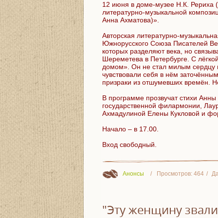
12 июня в доме-музее Н.К. Рериха (
литературно-музыкальной компози
Анна Ахматова)».
Авторская литературно-музыкальна
Южнорусского Союза Писателей Ве
которых разделяют века, но связы
Шереметева в Петербурге. С лёгко
домом». Он не стал милым сердцу н
чувствовали себя в нём заточённым
призраки из отшумевших времён. Н
В программе прозвучат стихи Анны
государственной филармонии, Лауре
Ахмадулиной Елены Кукловой и ф
Начало – в 17.00.
Вход свободный.
Анонсы
Просмотров:
464
Да
"Эту женщину звали