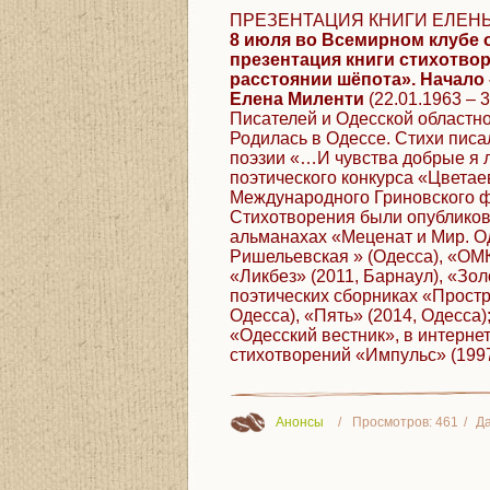
ПРЕЗЕНТАЦИЯ КНИГИ ЕЛЕН
8 июля во Всемирном клубе о
презентация книги стихотво
расстоянии шёпота». Начало –
Елена Миленти
(22.01.1963 – 
Писателей и Одесской областно
Родилась в Одессе. Стихи писа
поэзии «…И чувства добрые я 
поэтического конкурса «Цветае
Международного Гриновского ф
Стихотворения были опубликов
альманахах «Меценат и Мир. Од
Ришельевская » (Одесса), «ОМК»
«Ликбез» (2011, Барнаул), «Зол
поэтических сборниках «Простра
Одесса), «Пять» (2014, Одесса
«Одесский вестник», в интернет
стихотворений «Импульс» (1997
Анонсы
Просмотров:
461
Да