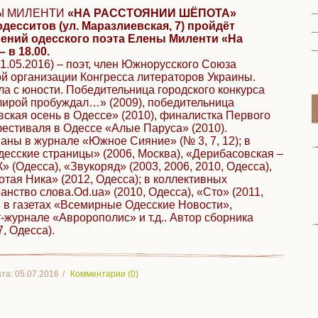
Ы МИЛЕНТИ
«НА РАССТОЯНИИ ШЁПОТА»
десситов (ул. Маразлиевская, 7) пройдёт
рений одесского поэта Елены Миленти «На
 в 18.00.
31.05.2016) – поэт, член Южнорусского Союза
й организации Конгресса литераторов Украины.
ла с юности. Победительница городского конкурса
лирой пробуждал…» (2009), победительница
вская осень в Одессе» (2010), финалистка Первого
естиваля в Одессе «Алые Паруса» (2010).
аны в журнале «Южное Сияние» (№ 3, 7, 12); в
есские страницы» (2006, Москва), «Дерибасовская –
 (Одесса), «Звукоряд» (2003, 2006, 2010, Одесса),
отая Ника» (2012, Одесса); в коллективных
нство слова.Od.ua» (2010, Одесса), «Сто» (2011,
); в газетах «Всемирные Одесские Новости»,
-журнале «Авророполис» и т.д.. Автор сборника
, Одесса).
та:
05.07.2016
Комментарии (0)