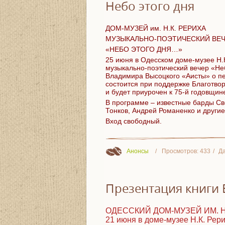
Небо этого дня
ДОМ-МУЗЕЙ им. Н.К. РЕРИХА
МУЗЫКАЛЬНО-ПОЭТИ
ЧЕСКИЙ ВЕ
«НЕБО ЭТОГО ДНЯ…»
25 июня в Одесском доме-музее Н.К
музыкально-поэти
ческий вечер «Не
Владимира Высоцкого «Аисты» о пе
состоится при поддержке Благотво
и будет приурочен к 75-й годовщин
В программе – известные барды Св
Тонков, Андрей Романенко и други
Вход свободный.
Анонсы
Просмотров:
433
Да
Презентация книги 
ОДЕССКИЙ ДОМ-МУЗЕЙ ИМ. Н
21 июня в доме-музее Н.К. Рери