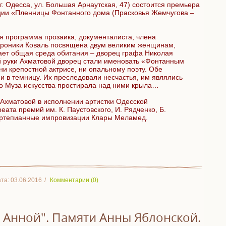
г. Одесса, ул. Большая Арнаутская, 47) состоится премьера
ции «Пленницы Фонтанного дома (Прасковья Жемчугова –
я программа прозаика, документалиста, члена
роники Коваль посвящена двум великим женщинам,
вает общая среда обитания – дворец графа Николая
й руки Ахматовой дворец стали именовать «Фонтанным
и крепостной актрисе, ни опальному поэту. Обе
и в темницу. Их преследовали несчастья, им являлись
о Муза искусства простирала над ними крыла…
 Ахматовой в исполнении артистки Одесской
ата премий им. К. Паустовского, И. Рядченко, Б.
ортепианные импровизации Клары Меламед.
та:
03.06.2016
Комментарии (0)
 Анной". Памяти Анны Яблонской.