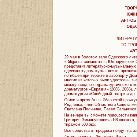
ТВОР
ЮЖН
АРТ-ОБ
ОДЕС
ЛИТЕРАТ
ПО ПРО
«Э
29 мая в Золотом зале Одесского лите
«Diligans» совместно с Южнорусским
представит литературно-музыкальную
одесского драматурга, поэта, прозаика
погибшей при теракте в аэропорту До
многие из которых были удостоены зн
международного драматургического ко
драматургов «Евразия» (2006, 2008), 
драматургии «Свободный театр» и др.
Стихи и прозу Анны Яблонской прочту
Рядченко, член Областного Совета ми
Светлана Полинина, Павел Сальников.
На вечере вы сможете приобрести книг
Григория Эммануиловича Яблонского,
тиражом 500 экз.
Все средства от продажи пойдут на из
Автор проекта – Людмила Шарга.