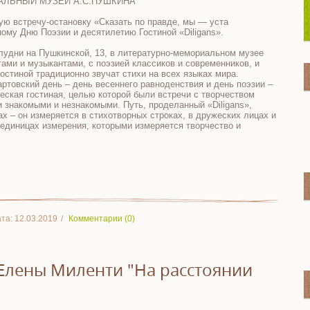
АЛЬНЫЙ МУЗЕЙ А.С.ПУШКИНА
ю встречу-остановку «Сказать по правде, мы — уста
ому Дню Поэзии и десятилетию Гостиной «Diligans».
олудни на Пушкинской, 13, в литературно-мемориальном музее
ами и музыкантами, с поэзией классиков и современников, и
гостиной традиционно звучат стихи на всех языках мира.
ртовский день – день весеннего равноденствия и день поэзии –
ческая гостиная, целью которой были встречи с творчеством
и знакомыми и незнакомыми. Путь, проделанный «Diligans»,
х – он измеряется в стихотворных строках, в дружеских лицах и
х единицах измерения, которыми измеряется творчество и
та:
12.03.2019
Комментарии (0)
Елены Миленти "На расстоянии