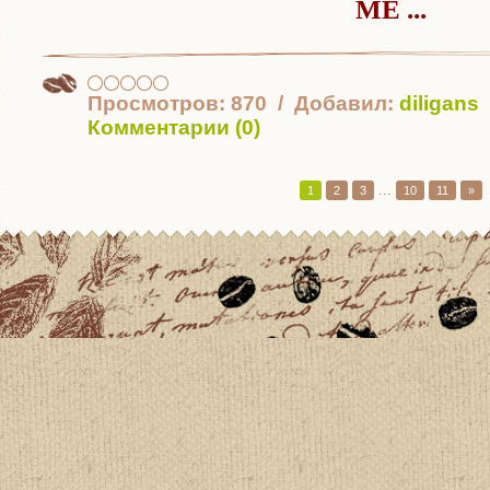
МЕ
...
Просмотров:
870
Добавил:
diligans
Комментарии (0)
...
1
2
3
10
11
»