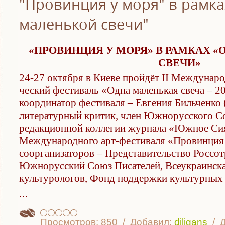
"Провинция у моря" в рамк
маленькой свечи"
«ПРОВИНЦИЯ У МОРЯ» В РАМКАХ 
СВЕЧИ»
24-27 октября в Киеве пройдёт II Междунар
ческий фестиваль «Одна маленькая свеча – 2
координатор фестиваля – Евгения Бильченко (
литературный критик, член Южнорусского Со
редакционной коллегии журнала «Южное Сия
Международного арт-фестиваля «Провинция 
соорганизаторов – Представительств
о Россо
Южнорусский Союз Писателей, Всеукраинска
культурологов, Фонд поддержки культурны
...
Просмотров:
850
Добавил:
diligans
Д